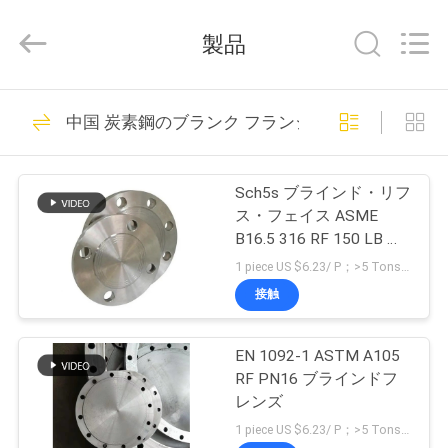
-
2025
Hebei
製品
Shengtian
Pipe
Fittings
Group
ホ
83
Co.,
Ltd..
中国 炭素鋼のブランク フランジ
All
ー
Rights
Reserved.
炭素鋼の管付属品
Developed
ム
by
Sch5s ブラインド・リフ
ECER
ス・フェイス ASME
B16.5 316 RF 150 LB ス
製
テンレス・フラング
1 piece US $6.23/ P；>5 Tons US $723/ Ton MOQ:1本
品
接触
81
EN 1092-1 ASTM A105
ビ
管付属品の肘
RF PN16 ブラインドフ
デ
レンズ
1 piece US $6.23/ P；>5 Tons US $723/ Ton MOQ:1本