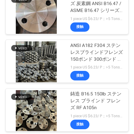
い
ズ 炭素鋼 ANSI B16.47 /
ASME B16.47 シリーズ
合
67
A105 150#-2500#
1 piece US $6.23/ P；>5 Tons US $723/ Ton MOQ:1本
ステンレス鋼は付
わ
接触
せ
属品を造りました
ANSI A182 F304 ステン
レスブラインドフレンズ
ニ
150ポンド 300ポンド 工
業用
1 piece US $6.23/ P；>5 Tons US $723/ Ton MOQ:1本
ュ
接触
94
ー
炭素鋼のブランク
ス
鋳造 B16.5 150lb ステン
レス ブラインド フレン
フランジ
ズ RF A105n
す
1 piece US $6.23/ P；>5 Tons US $723/ Ton MOQ:1本
接触
べ