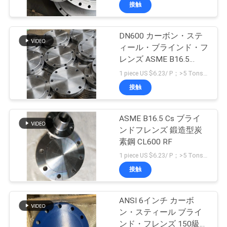
オ
接触
VR
DN600 カーボン・ステ
70
ィール・ブラインド・フ
シ
レンズ ASME B16.5
ョ
管付属品のティー
A105 RST37.2 RF CL300
1 piece US $6.23/ P；>5 Tons US $723/ Ton MOQ:1本
接触
ー
ASME B16.5 Cs ブライ
企
ンドフレンズ 鍛造型炭
素鋼 CL600 RF
業
32
1 piece US $6.23/ P；>5 Tons US $723/ Ton MOQ:1本
情
接触
管付属品のくねり
報
ANSI 6インチ カーボ
ン・スティール ブライ
会
ンド・フレンズ 150級鍛