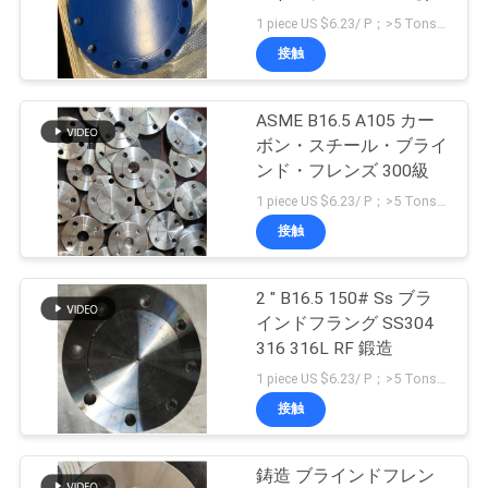
造
1 piece US $6.23/ P；>5 Tons US $723/ Ton MOQ:1本
社
接触
36
案
内
ASME B16.5 A105 カー
炭素鋼の管の帽子
ボン・スチール・ブライ
ンド・フレンズ 300級
品
1 piece US $6.23/ P；>5 Tons US $723/ Ton MOQ:1本
接触
質
管
2 " B16.5 150# Ss ブラ
54
インドフラング SS304
理
316 316L RF 鍛造
炭素鋼の管の減力剤
1 piece US $6.23/ P；>5 Tons US $723/ Ton MOQ:1本
お
接触
問
鋳造 ブラインドフレン