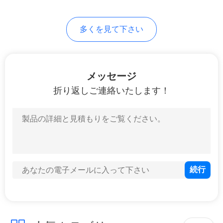
て
56
の
多くを見て下さい
溶接首のフランジ
場
合
メッセージ
折り返しご連絡いたします！
地
図
53
ソケットの溶接管
プ
のフランジ
ラ
イ
バ