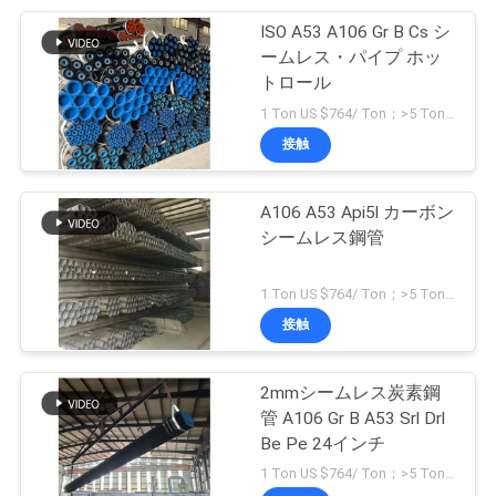
て
ISO A53 A106 Gr B Cs シ
56
の
ームレス・パイプ ホッ
トロール
溶接首のフランジ
場
1 Ton US $764/ Ton；>5 Tons US $723/ Ton MOQ:1トン
合
接触
A106 A53 Api5l カーボン
地
シームレス鋼管
図
53
1 Ton US $764/ Ton；>5 Tons US $723/ Ton MOQ:1トン
ソケットの溶接管
接触
プ
のフランジ
ラ
2mmシームレス炭素鋼
管 A106 Gr B A53 Srl Drl
イ
Be Pe 24インチ
1 Ton US $764/ Ton；>5 Tons US $723/ Ton MOQ:1トン
バ