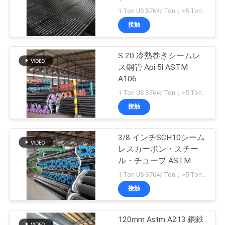
1 Ton US $764/ Ton；>5 Tons US $723/ Ton MOQ:1トン
社
接触
36
案
内
S 20 冷熱巻きシームレ
炭素鋼の管の帽子
ス鋼管 Api 5l ASTM
A106
品
1 Ton US $764/ Ton；>5 Tons US $723/ Ton MOQ:1トン
接触
質
管
3/8 インチSCH10シーム
54
レスカーボン・スチー
理
ル・チューブ ASTM
炭素鋼の管の減力剤
A179
1 Ton US $764/ Ton；>5 Tons US $723/ Ton MOQ:1トン
お
接触
問
120mm Astm A213 鋼鉄