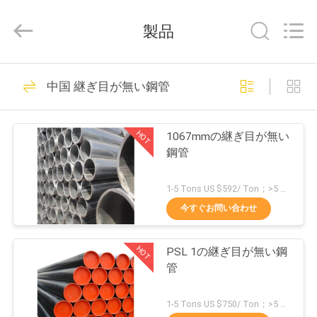
©
2020
-
製品
2026
Hebei
Shengtian
Pipe
Fittings
ホ
83
Group
中国 継ぎ目が無い鋼管
Co.,
Ltd..
ー
All
炭素鋼の管付属品
Rights
Reserved.
ム
Developed
HOT
1067mmの継ぎ目が無い
by
ECER
鋼管
製
1-5 Tons US $592/ Ton；>5 Tons US $564/ Ton MOQ:1トン
品
今すぐお問い合わせ
81
HOT
PSL 1の継ぎ目が無い鋼
ビ
管付属品の肘
管
デ
1-5 Tons US $750/ Ton；>5 Tons US $465/ Ton MOQ:1トン