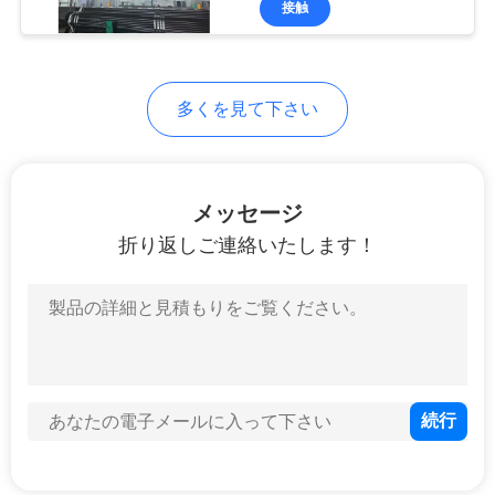
接触
54
シ
フランジのスリッ
ー
プ
多くを見て下さい
ポ
リ
シ
メッセージ
折り返しご連絡いたします！
ー
39
通された管のフラ
ンジ
45