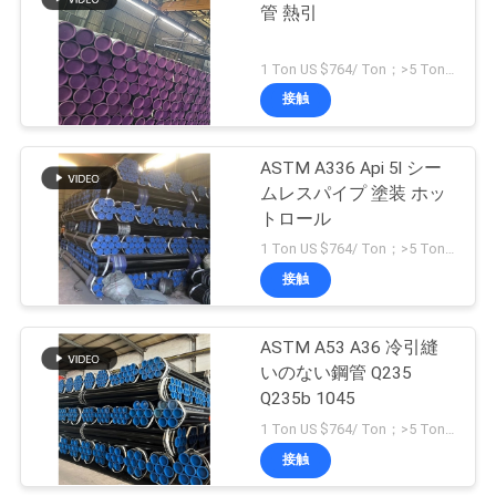
い
管 熱引
合
67
1 Ton US $764/ Ton；>5 Tons US $723/ Ton MOQ:1トン
ステンレス鋼は付
わ
接触
せ
属品を造りました
ASTM A336 Api 5l シー
ムレスパイプ 塗装 ホッ
ニ
トロール
1 Ton US $764/ Ton；>5 Tons US $723/ Ton MOQ:1トン
ュ
接触
94
ー
炭素鋼のブランク
ス
ASTM A53 A36 冷引縫
いのない鋼管 Q235
フランジ
Q235b 1045
す
1 Ton US $764/ Ton；>5 Tons US $723/ Ton MOQ:1トン
接触
べ