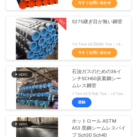
オ
今すぐお問い合わせ
VR
HOT
S275継ぎ目が無い鋼管
70
シ
ョ
管付属品のティー
1-5 Tons US $850/ Ton；>5 Tons US $654/ Ton MOQ:1トン
今すぐお問い合わせ
ー
石油ガスのための36イ
企
ンチSCH60炭素鋼シー
ムレス鋼管
業
32
1 Ton US $764/ Ton；>5 Tons US $723/ Ton MOQ:1トン
情
接触
管付属品のくねり
報
ホットロール ASTM
A53 黒鋼シームレスパイ
会
プ Sch30 Sch40