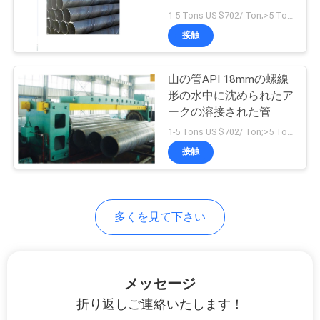
1-5 Tons US $702/ Ton;>5 Tons US $583/ Ton MOQ:1トン
社
接触
案
内
山の管API 18mmの螺線
形の水中に沈められたア
ークの溶接された管
品
1-5 Tons US $702/ Ton;>5 Tons US $583/ Ton MOQ:1トン
接触
質
管
理
多くを見て下さい
お
メッセージ
問
折り返しご連絡いたします！