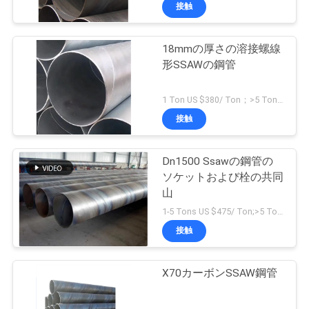
オ
接触
VR
18mmの厚さの溶接螺線
形SSAWの鋼管
シ
ョ
1 Ton US $380/ Ton；>5 Tons US $374/ Ton MOQ:1トン
接触
ー
Dn1500 Ssawの鋼管の
企
ソケットおよび栓の共同
山
業
1-5 Tons US $475/ Ton;>5 Tons US $445/ Ton MOQ:1トン
情
接触
報
X70カーボンSSAW鋼管
会