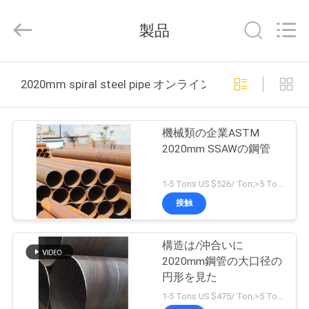
Copyright
©
2020
製品
-
2026
Hebei
Shengtian
Pipe
ホ
Fittings
2020mm spiral steel pipe オンライン製造
Group
Co.,
ー
Ltd..
All
Rights
ム
Reserved.
機械類の企業ASTM
Developed
by
2020mm SSAWの鋼管
ECER
製
1-5 Tons US $526/ Ton;>5 Tons US $486/ Ton MOQ:1トン
品
接触
構造は/沖合いに
ビ
2020mm鋼管の大口径の
デ
円形を見た
1-5 Tons US $475/ Ton;>5 Tons US $445/ Ton MOQ:1トン