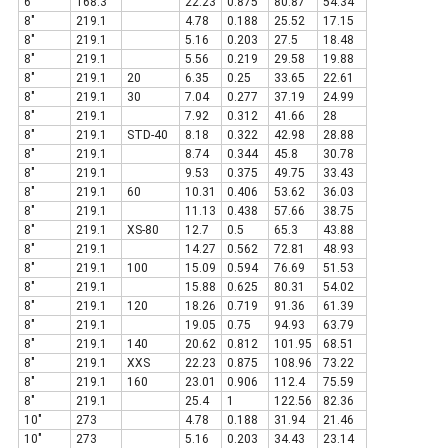
6"
168.3
22.23
0.875
80.87
54.34
8"
219.1
4.78
0.188
25.52
17.15
8"
219.1
5.16
0.203
27.5
18.48
8"
219.1
5.56
0.219
29.58
19.88
8"
219.1
20
6.35
0.25
33.65
22.61
8"
219.1
30
7.04
0.277
37.19
24.99
8"
219.1
7.92
0.312
41.66
28
8"
219.1
STD-40
8.18
0.322
42.98
28.88
8"
219.1
8.74
0.344
45.8
30.78
8"
219.1
9.53
0.375
49.75
33.43
8"
219.1
60
10.31
0.406
53.62
36.03
8"
219.1
11.13
0.438
57.66
38.75
8"
219.1
XS-80
12.7
0.5
65.3
43.88
8"
219.1
14.27
0.562
72.81
48.93
8"
219.1
100
15.09
0.594
76.69
51.53
8"
219.1
15.88
0.625
80.31
54.02
8"
219.1
120
18.26
0.719
91.36
61.39
8"
219.1
19.05
0.75
94.93
63.79
8"
219.1
140
20.62
0.812
101.95
68.51
8"
219.1
XXS
22.23
0.875
108.96
73.22
8"
219.1
160
23.01
0.906
112.4
75.59
8"
219.1
25.4
1
122.56
82.36
10"
273
4.78
0.188
31.94
21.46
10"
273
5.16
0.203
34.43
23.14