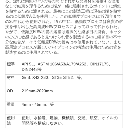
い
る。流れは鋼鉄の2つの端の間でそれから充填材を溶接する使用
なしで結束を形作るために端が一緒に強制されるポイントに鋼鉄
合
を熱するために渡される。最初にこの製造工程は現在の端を熱す
るのに低頻度A.C.を使用した。この低頻度プロセスは1970年まで
の20年代から使用された。1970年に、低頻度プロセスは良質の溶
わ
接を作り出した高周波ERWプロセスによって取って代わられた。
やがて、低頻度ERWの管の溶接は選択的な継ぎ目の腐食、ホック
せ
のひびに敏感であると見つけられ管を製造するのに継ぎ目の不十
分な結合が、そう低頻度ERWの管もはや使用されていない。まだ
高周波プロセスが新しいパイプラインの構造の使用のための管を
製造するのに使用されている。
ニ
標準
API 5L、ASTM 106/A53/A179/A252、DIN17175、
ュ
DIN2448等
ー
材料
Gr B. X42-X80、ST35-ST52、等。
ス
OD
219mm-2020mm
重量
4mm - 45mm、等
す
使用
使用、水輸送、建物、機械類、交通、航空、オイルの
べ
法
開発等を構成しなさい。