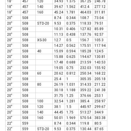
18"
457
120
34.93
1.375
367.25
246.78
18"
457
140
39.67
1.562
412.4
277.12
18"
457
160
45.24
1.781
464.03
311.81
20"
508
8.74
0.344
108.7
73.04
20"
508
STD-20
9.53
0.375
118.33
79.51
20"
508
10.31
0.406
127.82
85.89
20"
508
11.13
0.438
137.76
92.57
20"
508
XS-30
12.7
0.5
156.7
105.3
20"
508
14.27
0.562
175.51
117.94
20"
508
40
15.09
0.594
185.28
124.5
20"
508
15.88
0.625
194.67
130.81
20"
508
17.48
0.688
213.59
143.53
20"
508
19.05
0.75
232.03
155.92
20"
508
60
20.62
0.812
250.34
168.22
20"
508
25.4
1
305.35
205.18
20"
508
80
26.19
1.031
314.33
211.22
20"
508
30.18
1.188
359.22
241.38
20"
508
31.75
1.25
376.66
253.1
20"
508
100
32.54
1.281
385.4
258.97
20"
508
120
38.1
1.5
445.97
299.67
20"
508
140
44.45
1.75
513.27
344.9
20"
508
160
50.01
1.969
570.54
383.38
22"
559
8.74
0.344
119.8
80.5
22"
559
STD-20
9.53
0.375
130.44
87.65