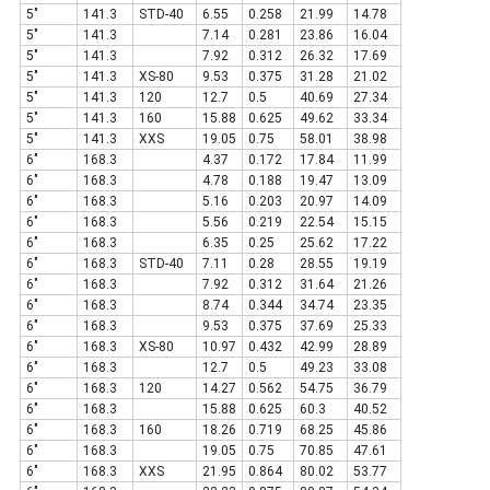
5"
141.3
STD-40
6.55
0.258
21.99
14.78
5"
141.3
7.14
0.281
23.86
16.04
5"
141.3
7.92
0.312
26.32
17.69
5"
141.3
XS-80
9.53
0.375
31.28
21.02
5"
141.3
120
12.7
0.5
40.69
27.34
5"
141.3
160
15.88
0.625
49.62
33.34
5"
141.3
XXS
19.05
0.75
58.01
38.98
6"
168.3
4.37
0.172
17.84
11.99
6"
168.3
4.78
0.188
19.47
13.09
6"
168.3
5.16
0.203
20.97
14.09
6"
168.3
5.56
0.219
22.54
15.15
6"
168.3
6.35
0.25
25.62
17.22
6"
168.3
STD-40
7.11
0.28
28.55
19.19
6"
168.3
7.92
0.312
31.64
21.26
6"
168.3
8.74
0.344
34.74
23.35
6"
168.3
9.53
0.375
37.69
25.33
6"
168.3
XS-80
10.97
0.432
42.99
28.89
6"
168.3
12.7
0.5
49.23
33.08
6"
168.3
120
14.27
0.562
54.75
36.79
6"
168.3
15.88
0.625
60.3
40.52
6"
168.3
160
18.26
0.719
68.25
45.86
6"
168.3
19.05
0.75
70.85
47.61
6"
168.3
XXS
21.95
0.864
80.02
53.77