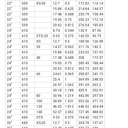
22"
559
XS-30
12.7
0.5
172.83
116.14
22"
559
15.88
0.625
214.84
144.37
22"
559
17.48
0.688
235.79
158.44
22"
559
19.05
0.75
256.23
172.18
22"
559
20.62
0.812
276.54
185.83
24"
610
8.74
0.344
130.9
87.96
24"
610
STD-20
9.53
0.375
142.55
95.79
24"
610
XS
12.7
0.5
188.96
126.98
24"
610
30
14.27
0.562
211.76
142.3
24"
610
15.88
0.625
233.02
157.93
24"
610
40
17.48
0.688
258
173.37
24"
610
19.05
0.75
280.43
188.44
24"
610
20.62
0.812
302.73
203.42
24"
610
60
24.61
0.969
358.87
241.15
24"
610
25.4
1
369.89
248.55
24"
610
26.97
1.062
391.69
263.2
24"
610
30.18
1.188
435.9
292.91
24"
610
80
30.96
1.219
442.86
297.59
24"
610
100
38.89
1.531
553.26
371.72
24"
610
120
46.02
1.812
646.52
434.44
24"
610
140
52.37
2.062
727.45
488.82
26"
660
STD
9.53
0.375
154.42
103.77
26"
660
XS-20
12.7
0.5
204.78
137.61