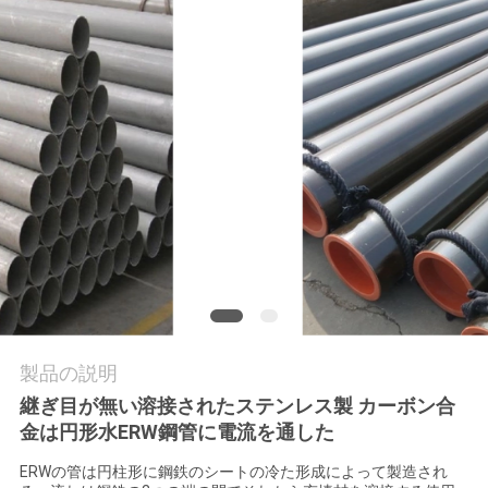
社
案
内
品
質
管
理
製品の説明
お
継ぎ目が無い溶接されたステンレス製 カーボン合
金は円形水ERW鋼管に電流を通した
問
ERWの管は円柱形に鋼鉄のシートの冷た形成によって製造され