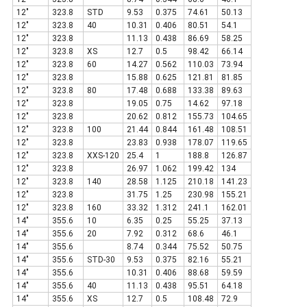
12"
323.8
STD
9.53
0.375
74.61
50.13
12"
323.8
40
10.31
0.406
80.51
54.1
12"
323.8
11.13
0.438
86.69
58.25
12"
323.8
XS
12.7
0.5
98.42
66.14
12"
323.8
60
14.27
0.562
110.03
73.94
12"
323.8
15.88
0.625
121.81
81.85
12"
323.8
80
17.48
0.688
133.38
89.63
12"
323.8
19.05
0.75
14.62
97.18
12"
323.8
20.62
0.812
155.73
104.65
12"
323.8
100
21.44
0.844
161.48
108.51
12"
323.8
23.83
0.938
178.07
119.65
12"
323.8
XXS-120
25.4
1
188.8
126.87
12"
323.8
26.97
1.062
199.42
134
12"
323.8
140
28.58
1.125
210.18
141.23
12"
323.8
31.75
1.25
230.98
155.21
12"
323.8
160
33.32
1.312
241.1
162.01
14"
355.6
10
6.35
0.25
55.25
37.13
14"
355.6
20
7.92
0.312
68.6
46.1
14"
355.6
8.74
0.344
75.52
50.75
14"
355.6
STD-30
9.53
0.375
82.16
55.21
14"
355.6
10.31
0.406
88.68
59.59
14"
355.6
40
11.13
0.438
95.51
64.18
14"
355.6
XS
12.7
0.5
108.48
72.9