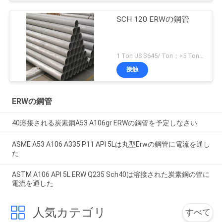
SCH 120 ERWの鋼管
1 Ton US $645/ Ton；>5 Tons US $582/ Ton MOQ:1トン
接触
ERWの鋼管
40溶接される炭素鋼A53 A106gr ERWの鋼管を予定しなさい
ASME A53 A106 A335 P11 API 5Lは丸型Erwの鋼管に電流を通し
た
ASTM A106 API 5L ERW Q235 Sch40は溶接された炭素鋼の管に
電流を通した
人気カテゴリ
すべて