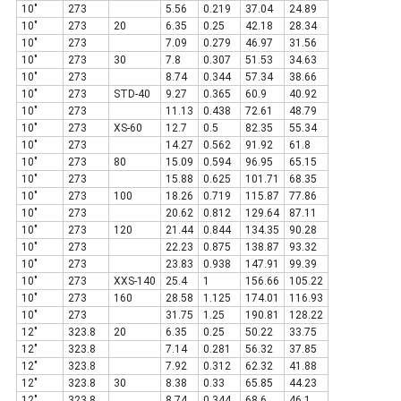
10"
273
5.56
0.219
37.04
24.89
10"
273
20
6.35
0.25
42.18
28.34
10"
273
7.09
0.279
46.97
31.56
10"
273
30
7.8
0.307
51.53
34.63
10"
273
8.74
0.344
57.34
38.66
10"
273
STD-40
9.27
0.365
60.9
40.92
10"
273
11.13
0.438
72.61
48.79
10"
273
XS-60
12.7
0.5
82.35
55.34
10"
273
14.27
0.562
91.92
61.8
10"
273
80
15.09
0.594
96.95
65.15
10"
273
15.88
0.625
101.71
68.35
10"
273
100
18.26
0.719
115.87
77.86
10"
273
20.62
0.812
129.64
87.11
10"
273
120
21.44
0.844
134.35
90.28
10"
273
22.23
0.875
138.87
93.32
10"
273
23.83
0.938
147.91
99.39
10"
273
XXS-140
25.4
1
156.66
105.22
10"
273
160
28.58
1.125
174.01
116.93
10"
273
31.75
1.25
190.81
128.22
12"
323.8
20
6.35
0.25
50.22
33.75
12"
323.8
7.14
0.281
56.32
37.85
12"
323.8
7.92
0.312
62.32
41.88
12"
323.8
30
8.38
0.33
65.85
44.23
12"
323.8
8.74
0.344
68.6
46.1