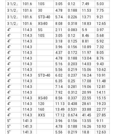
3 1/2」
101.6
10S
3.05
0.12
7.49
5.03
3 1/2」
101.6
30
4.78
0.188
11.53
7.75
3 1/2」
101.6
STD-40
5.74
0.226
13.71
9.21
3 1/2」
101.6
XS-80
8.08
0.318
18.83
12.65
4"
114.3
5S
2.11
0.083
5.9
3.97
4"
114.3
10S
3.05
0.12
8.46
5.68
4"
114.3
3.18
0.125
8.81
5.92
4"
114.3
3.96
0.156
10.89
7.32
4"
114.3
4.37
0.172
11.97
8.05
4"
114.3
4.78
0.188
13.04
8.76
4"
114.3
5.16
0.203
14.03
9.43
4"
114.3
5.56
0.219
15.06
10.62
4"
114.3
STD-40
6.02
0.237
16.24
10.91
4"
114.3
6.35
0.25
17.08
11.48
4"
114.3
7.14
0.281
19.06
12.81
4"
114.3
7.92
0.312
20.99
14.11
4"
114.3
XS-80
8.56
0.337
22.55
15.15
4"
114.3
120
11.13
0.438
28.61
19.23
4"
114.3
160
13.49
0.531
33.88
22.77
4"
114.3
XXS
17.12
0.674
41.45
27.85
5"
141.3
3.96
0.156
13.55
9.11
5"
141.3
4.78
0.188
16.26
10.93
5"
141.3
5.56
0.219
18.8
12.63