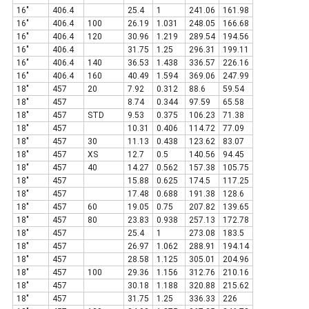
16"
406.4
25.4
1
241.06
161.98
16"
406.4
100
26.19
1.031
248.05
166.68
16"
406.4
120
30.96
1.219
289.54
194.56
16"
406.4
31.75
1.25
296.31
199.11
16"
406.4
140
36.53
1.438
336.57
226.16
16"
406.4
160
40.49
1.594
369.06
247.99
18"
457
20
7.92
0.312
88.6
59.54
18"
457
8.74
0.344
97.59
65.58
18"
457
STD
9.53
0.375
106.23
71.38
18"
457
10.31
0.406
114.72
77.09
18"
457
30
11.13
0.438
123.62
83.07
18"
457
XS
12.7
0.5
140.56
94.45
18"
457
40
14.27
0.562
157.38
105.75
18"
457
15.88
0.625
174.5
117.25
18"
457
17.48
0.688
191.38
128.6
18"
457
60
19.05
0.75
207.82
139.65
18"
457
80
23.83
0.938
257.13
172.78
18"
457
25.4
1
273.08
183.5
18"
457
26.97
1.062
288.91
194.14
18"
457
28.58
1.125
305.01
204.96
18"
457
100
29.36
1.156
312.76
210.16
18"
457
30.18
1.188
320.88
215.62
18"
457
31.75
1.25
336.33
226