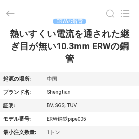
Shengtian
Pipe
Fittings
Group
Co.,
ERWの鋼管
Ltd..
All
Rights
熱いすくい電流を通された継
ホ
Reserved.
Developed
by
ぎ目が無い10.3mm ERWの鋼
ー
ECER
管
ム
製
起源の場所:
中国
品
Shengtian
ブランド名:
BV, SGS, TUV
証明:
ビ
モデル番号:
ERW鋼鉄pipe005
デ
最小注文数量:
1トン