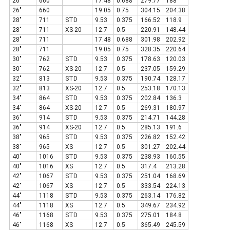
26"
660
17.48
0.688
279.77
188
26"
660
19.05
0.75
304.15
204.38
28"
711
STD
9.53
0.375
166.52
118.9
28"
711
XS-20
12.7
0.5
220.91
148.44
28"
711
17.48
0.688
301.98
202.92
28"
711
19.05
0.75
328.35
220.64
30"
762
STD
9.53
0.375
178.63
120.03
30"
762
XS-20
12.7
0.5
237.05
159.29
32"
813
STD
9.53
0.375
190.74
128.17
32"
813
XS-20
12.7
0.5
253.18
170.13
34"
864
STD
9.53
0.375
202.84
136.3
34"
864
XS-20
12.7
0.5
269.31
180.97
36"
914
STD
9.53
0.375
214.71
144.28
36"
914
XS-20
12.7
0.5
285.13
191.6
38"
965
STD
9.53
0.375
226.82
152.42
38"
965
XS
12.7
0.5
301.27
202.44
40"
1016
STD
9.53
0.375
238.93
160.55
40"
1016
XS
12.7
0.5
317.4
213.28
42"
1067
STD
9.53
0.375
251.04
168.69
42"
1067
XS
12.7
0.5
333.54
224.13
44"
1118
STD
9.53
0.375
263.14
176.82
44"
1118
XS
12.7
0.5
349.67
234.92
46"
1168
STD
9.53
0.375
275.01
184.8
46"
1168
XS
12.7
0.5
365.49
245.59