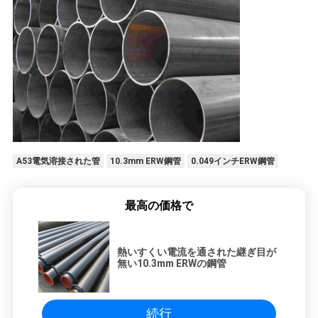
A53電気溶接された管
10.3mm ERW鋼管
0.049インチERW鋼管
最高の価格で
熱いすくい電流を通された継ぎ目が
無い10.3mm ERWの鋼管
続行