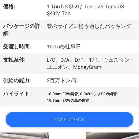
オ
価格:
1 Ton US $521/ Ton；>5 Tons US
$432/ Ton
VR
パッケージの詳
管のサイズに従う適したパッキング
シ
細:
ョ
受渡し時間:
10-15の仕事日
ー
支払条件:
L/C、D/A、D/P、T/T、ウェスタン・
ユニオン、MoneyGram
企
供給の能力:
2百万トン/年
業
,
,
ハイライト:
10.3mm ERW鋼管
0.049インチERW鋼管
情
10.3mm ERWの黒の鋼管
報
ベストプライス
会