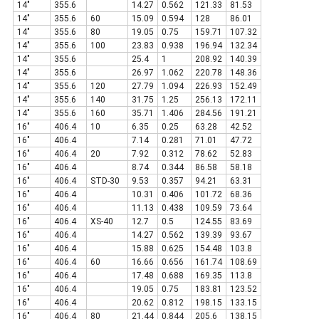
14"
355.6
14.27
0.562
121.33
81.53
14"
355.6
60
15.09
0.594
128
86.01
14"
355.6
80
19.05
0.75
159.71
107.32
14"
355.6
100
23.83
0.938
196.94
132.34
14"
355.6
25.4
1
208.92
140.39
14"
355.6
26.97
1.062
220.78
148.36
14"
355.6
120
27.79
1.094
226.93
152.49
14"
355.6
140
31.75
1.25
256.13
172.11
14"
355.6
160
35.71
1.406
284.56
191.21
16"
406.4
10
6.35
0.25
63.28
42.52
16"
406.4
7.14
0.281
71.01
47.72
16"
406.4
20
7.92
0.312
78.62
52.83
16"
406.4
8.74
0.344
86.58
58.18
16"
406.4
STD-30
9.53
0.357
94.21
63.31
16"
406.4
10.31
0.406
101.72
68.36
16"
406.4
11.13
0.438
109.59
73.64
16"
406.4
XS-40
12.7
0.5
124.55
83.69
16"
406.4
14.27
0.562
139.39
93.67
16"
406.4
15.88
0.625
154.48
103.8
16"
406.4
60
16.66
0.656
161.74
108.69
16"
406.4
17.48
0.688
169.35
113.8
16"
406.4
19.05
0.75
183.81
123.52
16"
406.4
20.62
0.812
198.15
133.15
16"
406.4
80
21.44
0.844
205.6
138.15