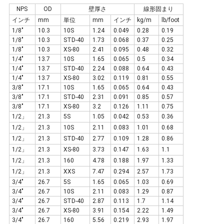
NPS
OD
壁厚さ
線形固まり
シ
インチ
mm
単位
mm
インチ
kg/m
lb/foot
ー
1/8"
10.3
10S
1.24
0.049
0.28
0.19
1/8"
10.3
STD-40
1.73
0.068
0.37
0.25
1/8"
10.3
XS-80
2.41
0.095
0.48
0.32
ポ
1/4"
13.7
10S
1.65
0.065
0.5
0.34
1/4"
13.7
STD-40
2.24
0.088
0.64
0.43
リ
1/4"
13.7
XS-80
3.02
0.119
0.81
0.55
3/8"
17.1
10S
1.65
0.065
0.64
0.43
シ
3/8"
17.1
STD-40
2.31
0.091
0.85
0.57
3/8"
17.1
XS-80
3.2
0.126
1.11
0.75
ー
1/2」
21.3
5S
1.05
0.042
0.53
0.36
1/2」
21.3
10S
2.11
0.083
1.01
0.68
1/2」
21.3
STD-40
2.77
0.109
1.28
0.86
1/2」
21.3
XS-80
3.73
0.147
1.63
1.1
1/2」
21.3
160
4.78
0.188
1.97
1.33
1/2」
21.3
XXS
7.47
0.294
2.57
1.73
3/4"
26.7
5S
1.65
0.065
1.03
0.69
3/4"
26.7
10S
2.11
0.083
1.29
0.87
3/4"
26.7
STD-40
2.87
0.113
1.7
1.14
3/4"
26.7
XS-80
3.91
0.154
2.22
1.49
3/4"
26.7
160
5.56
0.219
2.93
1.97