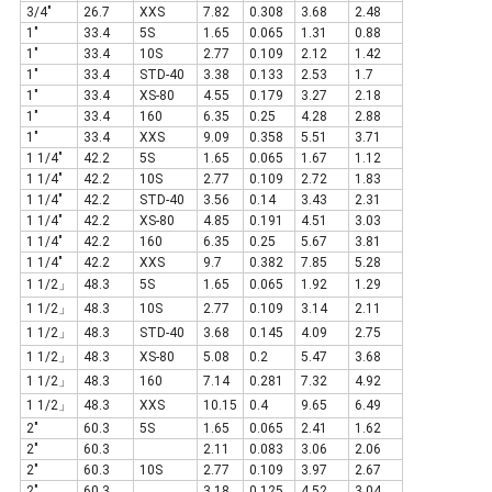
3/4"
26.7
XXS
7.82
0.308
3.68
2.48
1"
33.4
5S
1.65
0.065
1.31
0.88
1"
33.4
10S
2.77
0.109
2.12
1.42
1"
33.4
STD-40
3.38
0.133
2.53
1.7
1"
33.4
XS-80
4.55
0.179
3.27
2.18
1"
33.4
160
6.35
0.25
4.28
2.88
1"
33.4
XXS
9.09
0.358
5.51
3.71
1 1/4"
42.2
5S
1.65
0.065
1.67
1.12
1 1/4"
42.2
10S
2.77
0.109
2.72
1.83
1 1/4"
42.2
STD-40
3.56
0.14
3.43
2.31
1 1/4"
42.2
XS-80
4.85
0.191
4.51
3.03
1 1/4"
42.2
160
6.35
0.25
5.67
3.81
1 1/4"
42.2
XXS
9.7
0.382
7.85
5.28
1 1/2」
48.3
5S
1.65
0.065
1.92
1.29
1 1/2」
48.3
10S
2.77
0.109
3.14
2.11
1 1/2」
48.3
STD-40
3.68
0.145
4.09
2.75
1 1/2」
48.3
XS-80
5.08
0.2
5.47
3.68
1 1/2」
48.3
160
7.14
0.281
7.32
4.92
1 1/2」
48.3
XXS
10.15
0.4
9.65
6.49
2"
60.3
5S
1.65
0.065
2.41
1.62
2"
60.3
2.11
0.083
3.06
2.06
2"
60.3
10S
2.77
0.109
3.97
2.67
2"
60.3
3.18
0.125
4.52
3.04