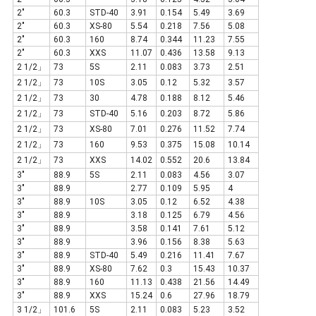
2"
60.3
STD-40
3.91
0.154
5.49
3.69
2"
60.3
XS-80
5.54
0.218
7.56
5.08
2"
60.3
160
8.74
0.344
11.23
7.55
2"
60.3
XXS
11.07
0.436
13.58
9.13
2 1/2」
73
5S
2.11
0.083
3.73
2.51
2 1/2」
73
10S
3.05
0.12
5.32
3.57
2 1/2」
73
30
4.78
0.188
8.12
5.46
2 1/2」
73
STD-40
5.16
0.203
8.72
5.86
2 1/2」
73
XS-80
7.01
0.276
11.52
7.74
2 1/2」
73
160
9.53
0.375
15.08
10.14
2 1/2」
73
XXS
14.02
0.552
20.6
13.84
3"
88.9
5S
2.11
0.083
4.56
3.07
3"
88.9
2.77
0.109
5.95
4
3"
88.9
10S
3.05
0.12
6.52
4.38
3"
88.9
3.18
0.125
6.79
4.56
3"
88.9
3.58
0.141
7.61
5.12
3"
88.9
3.96
0.156
8.38
5.63
3"
88.9
STD-40
5.49
0.216
11.41
7.67
3"
88.9
XS-80
7.62
0.3
15.43
10.37
3"
88.9
160
11.13
0.438
21.56
14.49
3"
88.9
XXS
15.24
0.6
27.96
18.79
3 1/2」
101.6
5S
2.11
0.083
5.23
3.52