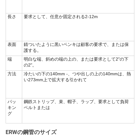
て
の
長さ
要求として、任意か固定される2-12m
場
合
表面
錆ついたように黒いペンキは顧客の要求で、または保
護する。
端
明白な端、斜めの端の上の、または要求として2"の下
地
の2"。
方法
冷たいの下の140mm -、つや出しの上の140mmは、熱
図
い273mm上で拡大する引かれて
プ
パッ
鋼鉄ストリップ、束、帽子、ラップ、要求として負荷
キン
ベルトまたは
ラ
グ
イ
ERWの鋼管のサイズ
バ