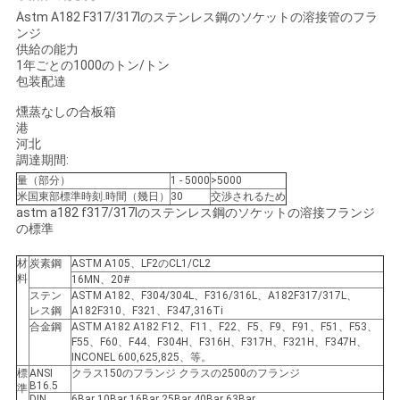
い
Astm A182 F317/317lのステンレス鋼のソケットの溶接管のフラ
ンジ
合
供給の能力
1年ごとの1000のトン/トン
わ
包装配達
せ
燻蒸なしの合板箱
港
河北
調達期間:
ニ
量（部分）
1 - 5000
>5000
米国東部標準時刻.時間（幾日）
30
交渉されるため
ュ
astm a182 f317/317lのステンレス鋼のソケットの溶接フランジ
の標準
ー
材
炭素鋼
ASTM A105、LF2のCL1/CL2
ス
料
16MN、20#
ステン
ASTM A182、F304/304L、F316/316L、A182F317/317L、
レス鋼
A182F310、F321、F347,316Ti
合金鋼
ASTM A182 A182 F12、F11、F22、F5、F9、F91、F51、F53、
す
F55、F60、F44、F304H、F316H、F317H、F321H、F347H、
INCONEL 600,625,825、等。
べ
標
ANSI
クラス150のフランジ クラスの2500のフランジ
B16.5
準
DIN
6Bar 10Bar 16Bar 25Bar 40Bar 63Bar