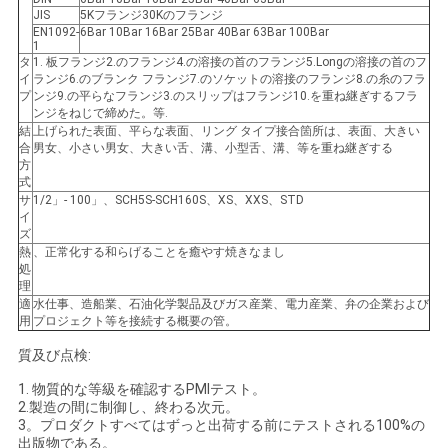
て
JIS
5Kフランジ30Kのフランジ
EN1092-
6Bar 10Bar 16Bar 25Bar 40Bar 63Bar 100Bar
1
の
タ
1. 板フランジ2.のフランジ4.の溶接の首のフランジ5.Longの溶接の首のフ
イ
ランジ6.のブランク フランジ7.のソケットの溶接のフランジ8.の糸のフラ
場
プ
ンジ9.の平らなフランジ3.のスリップはフランジ10.を重ね継ぎするフラ
ンジをねじで締めた。等.
合
結
上げられた表面、平らな表面、リング タイプ接合箇所は、表面、大きい
合
男女、小さい男女、大きい舌、溝、小型舌、溝、等を重ね継ぎする
方
式
地
サ
1/2」- 100」、SCH5S-SCH160S、XS、XXS、STD
イ
ズ
図
熱
、正常化する和らげることを癒やす焼きなまし
処
理
適
水仕事、造船業、石油化学製品及びガス産業、電力産業、弁の企業および
プ
用
プロジェクト等を接続する概要の管。
ラ
質及び点検:
1. 物質的な等級を確認するPMIテスト。
イ
2.製造の間に制御し、終わる次元。
3。プロダクトすべてはずっと出荷する前にテストされる100%の
バ
出版物である。