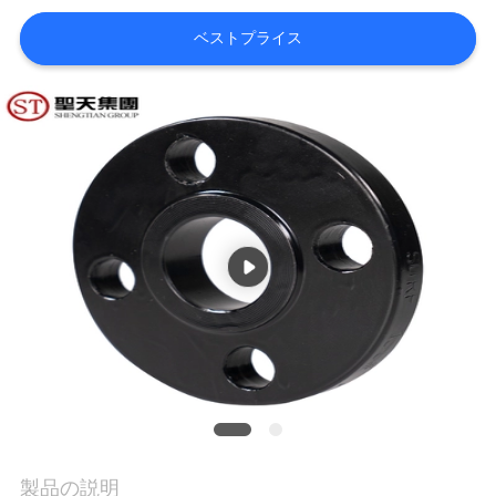
社
ベストプライス
案
内
品
質
管
理
お
問
製品の説明