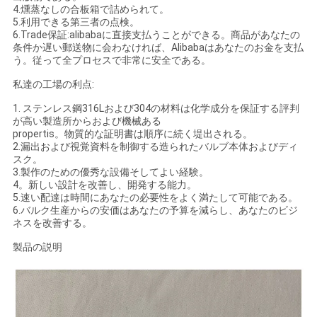
4.燻蒸なしの合板箱で詰められて。
シ
5.利用できる第三者の点検。
6.Trade保証:alibabaに直接支払うことができる。商品があなたの
ー
条件か遅い郵送物に会わなければ、Alibabaはあなたのお金を支払
う。従って全プロセスで非常に安全である。
ポ
私達の工場の利点:
リ
1. ステンレス鋼316Lおよび304の材料は化学成分を保証する評判
が高い製造所からおよび機械ある
シ
propertis。物質的な証明書は順序に続く堤出される。
2.漏出および視覚資料を制御する造られたバルブ本体およびディ
ー
スク。
3.製作のための優秀な設備そしてよい経験。
4。新しい設計を改善し、開発する能力。
5.速い配達は時間にあなたの必要性をよく満たして可能である。
6.バルク生産からの安価はあなたの予算を減らし、あなたのビジ
ネスを改善する。
製品の説明