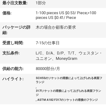
オ
最小注文数量:
1部分
1-100 pieces US $0.53/ Piece;>100
価格:
VR
pieces US $0.41/ Piece
シ
パッケージの詳
木の場合か顧客の要求
ョ
細:
ー
受渡し時間:
7-15の仕事日
支払条件:
L/C、D/A、D/P、T/T、ウェスタン・
企
ユニオン、MoneyGram
業
供給の能力:
80000部分/月
情
ハイライト:
SCH5Sのソケットの溶接によって上げられる表面フ
ランジ
,
報
317lソケットの溶接によって上げられる表面フラン
ジ
,
ASTM A182 F317のソケットの溶接のフランジ
会