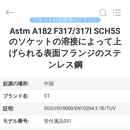
2020
-
2026
Hebei
Shengtian
ソケットの溶接管のフランジ
Pipe
Fittings
Group
Astm A182 F317/317l SCH5S
ホ
Co.,
Ltd..
のソケットの溶接によって上
All
ー
Rights
Reserved.
げられる表面フランジのステ
Developed
ム
by
ECER
ンレス鋼
製
起源の場所:
中国
品
ST
ブランド名:
ビ
SGS/ISO9000/EN10204 3.1B/TUV
証明:
デ
モデル番号:
管付属品031