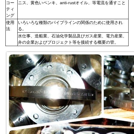
コー
ニス、黄色いペンキ、anti-rustオイル、等電流を通すこと
シ
ティ
ング
ー
使用
いろいろな種類のパイプラインの関係のために使用され
法
る。
ポ
水仕事、造船業、石油化学製品及びガス産業、電力産業、
弁の企業およびプロジェクト等を接続する概要の管。
リ
シ
ー