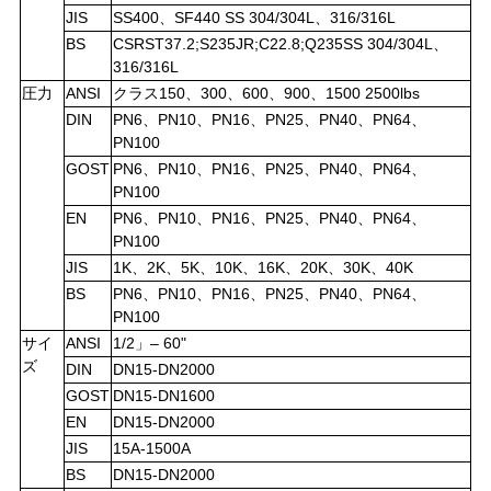
て
JIS
SS400、SF440 SS 304/304L、316/316L
BS
CSRST37.2;S235JR;C22.8;Q235SS 304/304L、
の
316/316L
圧力
ANSI
クラス150、300、600、900、1500 2500lbs
場
DIN
PN6、PN10、PN16、PN25、PN40、PN64、
合
PN100
GOST
PN6、PN10、PN16、PN25
、PN40、PN64、
PN100
EN
PN6、PN10、PN16、PN25、PN40、PN64、
地
PN100
図
JIS
1K、2K、5K、10K、16K、20K、30K、40K
BS
PN6、PN10、PN16、PN25、PN40、PN64、
PN100
プ
サイ
ANSI
1/2」– 60"
ズ
DIN
DN15-DN2000
ラ
GOST
DN15-DN1600
EN
DN15-DN2000
イ
JIS
15A-1500A
バ
BS
DN15-DN2000