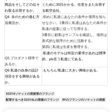
商品をそしてどの位そ
くために30日かかる。任意をまた出荷す
れ取る出荷するか。
る航空会社。
Q4. 弁のための進む方
:初めに私達にあなたの条件か適用を知ら
法発注か。
せなさい。2番目に私達はあなたの条件か
私達の提案に従って引用する。
3番目に顧客はサンプルを確認し、場所は
形式的な順序のために沈殿する。
第四に私達は生産を整理する。
:私達のモデルは特定の要求があれば標準
Q5:プロダクト標準で
的、pls言う私達にである。
あるか。
Q6:私達の自身の設計
:もちろん!私達に大きい興味がある。
項目をする興味がある
か。
SS316ソケットの溶接管のフランジ
配管するべきSS316Lの溶接のフランジ
RFのフランジのソケットの溶接