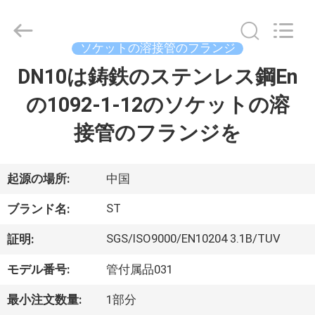
2020
-
2026
Hebei
Shengtian
ソケットの溶接管のフランジ
Pipe
Fittings
Group
DN10は鋳鉄のステンレス鋼En
ホ
Co.,
Ltd..
All
の1092-1-12のソケットの溶
ー
Rights
Reserved.
Developed
接管のフランジを
ム
by
ECER
製
起源の場所:
中国
品
ST
ブランド名:
SGS/ISO9000/EN10204 3.1B/TUV
証明:
ビ
モデル番号:
管付属品031
デ
最小注文数量:
1部分