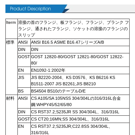
い
合
Iterm
溶接の首のフランジ、板フランジ、フランジ、ブランク フ
わ
ランジ、通されたフランジ、ソケットの溶接のフランジの
スリップ
せ
標準
ANSI
ANSI B16.5 ASME B16.47シリーズA/B
DIN
DIN
GOST
GOST 12820-80/GOST
12821-80/GOST 12822-
ニ
80/
ュ
EN
EN1092-1:2002年
JIS
JIS B2220-2004、KS D3576、KS B6216 KS
ー
B1511-2007 JIS B2261;JIS B8210
BS
BS4504 BS10のテーブルD/E
ス
材料
ANSI
CS A105/SA 105NSS 304/304Lの316/316L合金
鋼:WHPY45/52/65/80
DIN
CS RST37.2;S235JR SS 304/304L、316/316L
す
GOST
CS CT20;16MN;SS 304/304L、316/316L
べ
EN
CS RST37.2;S235JR;C22.8SS 304/304L、
316/316L