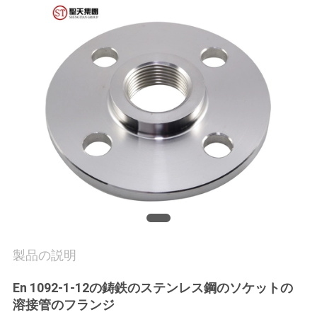
社
案
内
品
質
管
理
製品の説明
お
En 1092-1-12の鋳鉄のステンレス鋼のソケットの
問
溶接管のフランジ