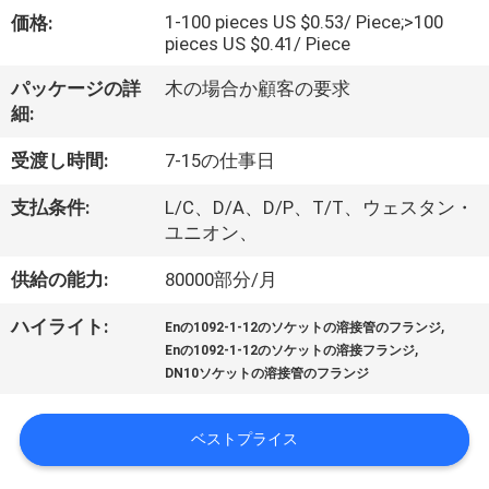
オ
1-100 pieces US $0.53/ Piece;>100
価格:
pieces US $0.41/ Piece
VR
パッケージの詳
木の場合か顧客の要求
シ
細:
ョ
受渡し時間:
7-15の仕事日
ー
支払条件:
L/C、D/A、D/P、T/T、ウェスタン・
ユニオン、
企
供給の能力:
80000部分/月
業
,
ハイライト:
Enの1092-1-12のソケットの溶接管のフランジ
,
Enの1092-1-12のソケットの溶接フランジ
情
DN10ソケットの溶接管のフランジ
報
ベストプライス
会