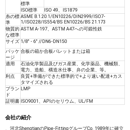
て
標準
ISO標準
ISO 49、IS1879
の
糸の標
ASME B.1.20.1/EN10226/DIN2999/ISO7-
1/ISO228/IS554/BS EN10226/BS 21.173
準
場
物質的
ASTM A-197、ASTM A47への可鍛性鉄
な標準
合
サイズ
1/8" - 6" //DN6-DN150
パッケ
合板の箱か合板パレットまたは箱
ージ
地
適用
石油化学製品及びガス産業、化学薬品、機械類、
電力、造船、構造水仕事、弁の企業、等。
図
利点
良質+準備ができた標準的で+より速い配達+カス
タマイズされる
ブラン
LMP
プ
ド
証明書
ISO9001、APIのセリウム、UL/FM
ラ
イ
会社の紹介
バ
、河北ShengtianのPipe-FittingグループCo. 1989年に確立