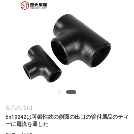
社
案
内
品
質
管
理
製品の説明
お
En10242は可鍛性鉄の側面の出口の管付属品のティ
問
ーに電流を通した