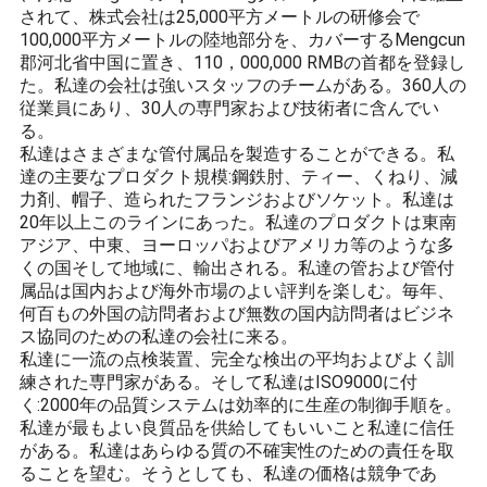
されて、株式会社は25,000平方メートルの研修会で
シ
100,000平方メートルの陸地部分を、カバーするMengcun
郡河北省中国に置き、110，000,000 RMBの首都を登録し
ー
た。私達の会社は強いスタッフのチームがある。360人の
従業員にあり、30人の専門家および技術者に含んでい
ポ
る。
私達はさまざまな管付属品を製造することができる。私
リ
達の主要なプロダクト規模:鋼鉄肘、ティー、くねり、減
シ
力剤、帽子、造られたフランジおよびソケット。私達は
20年以上このラインにあった。私達のプロダクトは東南
ー
アジア、中東、ヨーロッパおよびアメリカ等のような多
くの国そして地域に、輸出される。私達の管および管付
属品は国内および海外市場のよい評判を楽しむ。毎年、
何百もの外国の訪問者および無数の国内訪問者はビジネ
ス協同のための私達の会社に来る。
私達に一流の点検装置、完全な検出の平均およびよく訓
練された専門家がある。そして私達はISO9000に付
く:2000年の品質システムは効率的に生産の制御手順を。
私達が最もよい良質品を供給してもいいこと私達に信任
がある。私達はあらゆる質の不確実性のための責任を取
ることを望む。そうとしても、私達の価格は競争であ