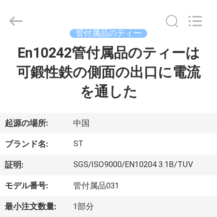
2026
Hebei
Shengtian
Pipe
Fittings
管付属品のティー
Group
Co.,
En10242管付属品のティーは
ホ
Ltd..
All
Rights
可鍛性鉄の側面の出口に電流
ー
Reserved.
Developed
by
を通した
ム
ECER
製
起源の場所:
中国
品
ST
ブランド名:
SGS/ISO9000/EN10204 3.1B/TUV
証明:
ビ
モデル番号:
管付属品031
デ
最小注文数量:
1部分