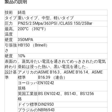
い
製品の説明
合
技術
鋳造
タイプ
重いタイプ、中型、軽いタイプ
わ
圧力
PN25/2.5Mpa/363PSI /CLASS 150/25Bar
最高。
200°C （392°F）
せ
温度
硬度
350MPA
引張強
HB150 （Brinell）
ニ
さ
硬度
10%
ュ
表面の
、蒸気冷たい電流を通されてめっきされたの電気
終わり
亜鉛は浸った熱い、黒い電流を通した…
ー
設計基
アメリカの
ASME B16.3、ASME B16.14、ASME
準
標準
B16.39 （連合）
ス
ヨーロッパ
EN10242
規格
英国工業規
BS EN10242、BS143、BS1256
す
格
ドイツ標準
DIN2950
べ
ブラジルの
NBR6943