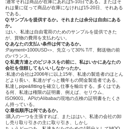
:通常それは商品が在庫にあれば5-10日である。またはそ
れは量に従って商品が在庫になければ15-20日、それある
である。
Q:サンプルを提供するか。それまたは余分は自由にある
か。
:はい、私達は自由電荷のためのサンプルを提供できた
が、貨物の費用を支払わない。
Q:あなたの支払い条件は何であるか。
:Payment=1000USD
、先立って30% T/T、郵送物の前
<>
のバランス。
Q:私貴方達とのビジネスをの前に、私はいかにあなたの
会社を信頼してもいいしなかったか。
:私達の会社は2006年に以上15年、私達の製造者のほとん
どより長い、私達がずっと幾年もの間金
製造者である、
私達しpipe&fittingを確立し仕事を輸出する。多くはであ
る何、私達は権限の証明書、例えば、セリウム、
ISO9001、APIのAlibabaの現地の点検の証明書をたくさ
ん持っている。
Q:最低順序は何であるか。
:購入の一つを主張すれば、またははい、私達の会社の卸
し売り取り引きの主に取り引き、しかし
ちょうど一つを、私達あなたのための1部分としてMOQ