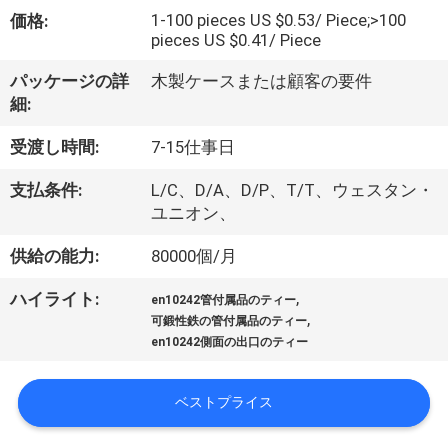
オ
1-100 pieces US $0.53/ Piece;>100
価格:
pieces US $0.41/ Piece
VR
パッケージの詳
木製ケースまたは顧客の要件
シ
細:
ョ
受渡し時間:
7-15仕事日
ー
支払条件:
L/C、D/A、D/P、T/T、ウェスタン・
ユニオン、
企
供給の能力:
80000個/月
業
,
ハイライト:
en10242管付属品のティー
,
可鍛性鉄の管付属品のティー
情
en10242側面の出口のティー
報
ベストプライス
会