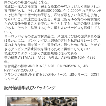
同のための私達の会社に来る。
私達に一流の点検装置、完全な検出の平均およびよく訓練された
専門家がある。そして私達はISO9000に付く:2000年の品質システ
ムは効率的に生産の制御手順を。私達が最もよい良質品を供給し
てもいいこと私達に信任がある。私達はあらゆる質の不確実性の
ための責任を取ることを望む。そうとしても、私達の価格は競争
である。その上、私達はあなたに最もよいサービスを提供しても
いい。
ヨーロッパからの管及び付属品に、米国および他の国課される避
けるためには、ダンビング防止関税の方針を私達はマレーシア、
等のような他の国を通って、競争価格に勝つために作ることがで
きるダンビング防止関税を避けるために再輸出してもいい。
私達のプロダクトは多くの国際規格に従ってある
管の標準:ASTM A53、A106、API 5L、ASME B36.10M---1996
年。
管付属品の標準:ANSI B16.9/16.28、DIN 2605/2616、JIS
P2311/2312のGOST。
フランジの標準:ANSI B16.5のDINシリーズ、JISシリーズ、GOST
シリーズ。
記号論理学及びパッキング