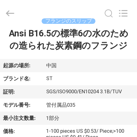
2026
Hebei
Shengtian
Pipe
Fittings
フランジのスリップ
Group
Co.,
Ltd..
Ansi B16.5の標準6の水のため
ホ
All
Rights
Reserved.
の造られた炭素鋼のフランジ
ー
Developed
by
ECER
ム
起源の場所:
中国
製
ST
ブランド名:
品
SGS/ISO9000/EN10204 3.1B/TUV
証明:
モデル番号:
管付属品035
ビ
最小注文数量:
1部分
デ
1-100 pieces US $0.53/ Piece;>100
価格: