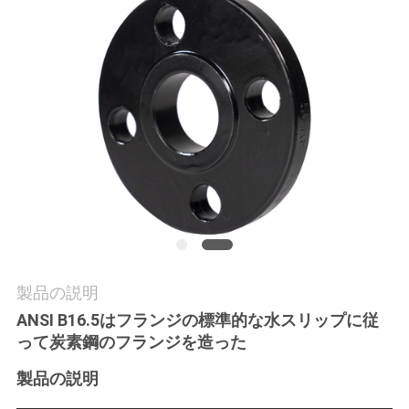
社
案
内
品
質
管
理
製品の説明
ANSI B16.5はフランジの標準的な水スリップに従
お
って炭素鋼のフランジを造った
問
製品の説明