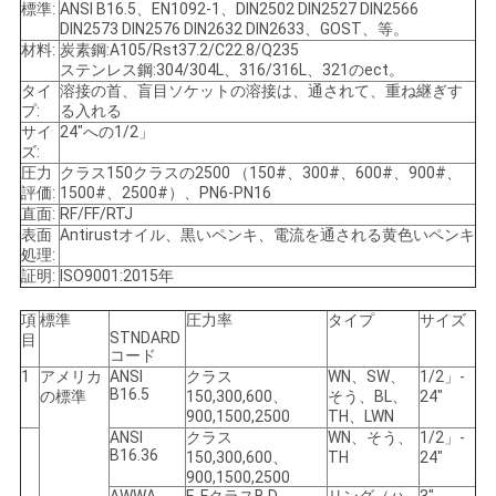
い
標準:
ANSI B16.5、EN1092-1、DIN2502 DIN2527 DIN2566
DIN2573 DIN2576 DIN2632 DIN2633、GOST、等。
合
材料:
炭素鋼:A105/Rst37.2/C22.8/Q235
ステンレス鋼:304/304L、316/316L、321のect。
わ
タイ
溶接の首、盲目ソケットの溶接は、通されて、重ね継ぎす
プ:
る入れる
せ
サイ
24"への1/2」
ズ:
圧力
クラス150クラスの2500 （150#、300#、600#、900#、
評価:
1500#、2500#）、PN6-PN16
ニ
直面:
RF/FF/RTJ
表面
Antirustオイル、黒いペンキ、電流を通される黄色いペンキ
ュ
処理:
証明:
ISO9001:2015年
ー
項
標準
圧力率
タイプ
サイズ
STNDARD
目
ス
コード
1
アメリカ
ANSI
クラス
WN、SW、
1/2」-
B16.5
の標準
150,300,600、
そう、BL、
24"
900,1500,2500
TH、LWN
す
ANSI
クラス
WN、そう、
1/2」-
B16.36
150,300,600、
TH
24"
べ
900,1500,2500