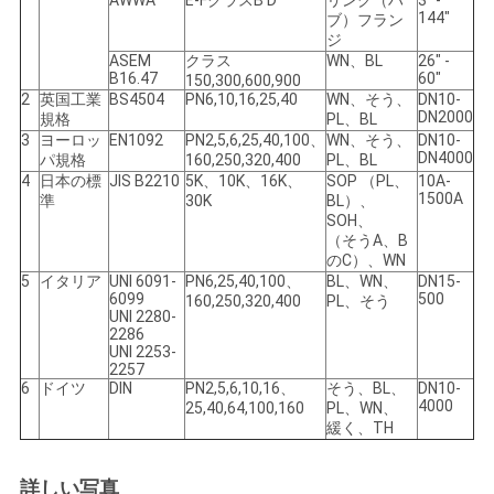
AWWA
E-FクラスB D
リング（ハ
3" -
て
144"
ブ）フラン
ジ
の
ASEM
クラス
WN、BL
26" -
B16.47
60"
150,300,600,900
場
2
英国工業
BS4504
PN6,10,16,25,40
WN、そう、
DN10-
DN2000
規格
PL、BL
3
ヨーロッ
EN1092
PN2,5,6,25,40,100、
WN、そう、
DN10-
合
DN4000
パ規格
160,250,320,400
PL、BL
4
日本の標
JIS B2210
5K、10K、16K、
SOP （PL、
10A-
1500A
準
30K
BL）、
地
SOH、
（そうA、B
のC）、WN
図
5
イタリア
UNI 6091-
PN6,25,40,100、
BL、WN、
DN15-
6099
500
160,250,320,400
PL、そう
UNI 2280-
2286
プ
UNI 2253-
2257
ラ
6
ドイツ
DIN
PN2,5,6,10,16、
そう、BL、
DN10-
4000
25,40,64,100,160
PL、WN、
緩く、TH
イ
バ
詳しい写真