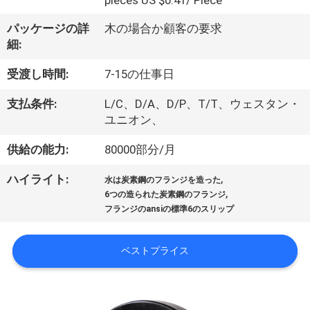
オ
pieces US $0.41/ Piece
パッケージの詳
木の場合か顧客の要求
VR
細:
シ
受渡し時間:
7-15の仕事日
ョ
支払条件:
L/C、D/A、D/P、T/T、ウェスタン・
ユニオン、
ー
供給の能力:
80000部分/月
企
,
ハイライト:
水は炭素鋼のフランジを造った
,
6つの造られた炭素鋼のフランジ
業
フランジのansiの標準6のスリップ
情
ベストプライス
報
会