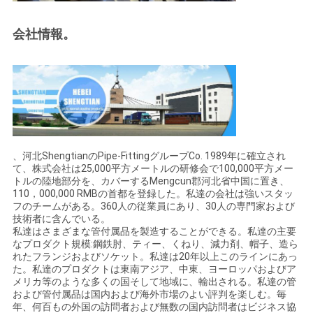
会社情報。
、河北ShengtianのPipe-FittingグループCo. 1989年に確立され
て、株式会社は25,000平方メートルの研修会で100,000平方メー
トルの陸地部分を、カバーするMengcun郡河北省中国に置き、
110，000,000 RMBの首都を登録した。私達の会社は強いスタッ
フのチームがある。360人の従業員にあり、30人の専門家および
技術者に含んでいる。
私達はさまざまな管付属品を製造することができる。私達の主要
なプロダクト規模:鋼鉄肘、ティー、くねり、減力剤、帽子、造ら
れたフランジおよびソケット。私達は20年以上このラインにあっ
た。私達のプロダクトは東南アジア、中東、ヨーロッパおよびア
メリカ等のような多くの国そして地域に、輸出される。私達の管
および管付属品は国内および海外市場のよい評判を楽しむ。毎
年、何百もの外国の訪問者および無数の国内訪問者はビジネス協